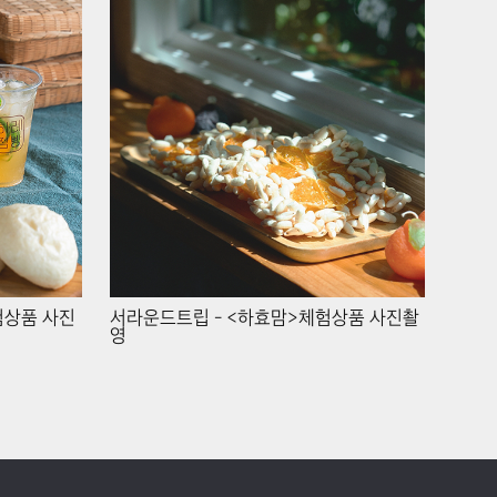
험상품 사진
서라운드트립 - <하효맘>체험상품 사진촬
영