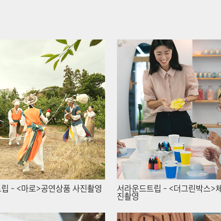
립 - <마로>공연상품 사진촬영
서라운드트립 - <더그린박스>
진촬영