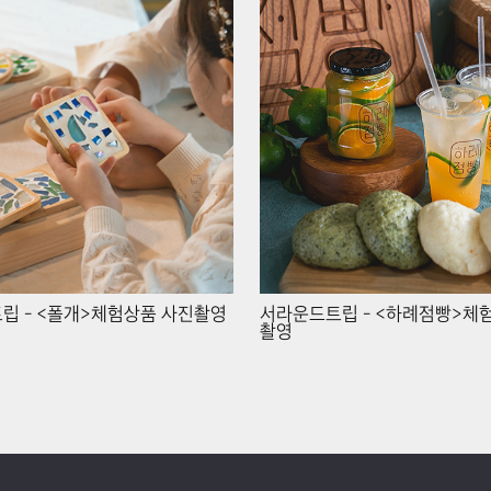
립 - <폴개>체험상품 사진촬영
서라운드트립 - <하례점빵>체
촬영