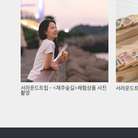
서라운드트립 - <제주숲길>체험상품 사진
서라운드트
촬영